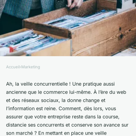
Accueil
›
Marketing
MARKETING
Quels outils pour une veille
Ah, la veille concurrentielle ! Une pratique aussi
ancienne que le commerce lui-même. À l’ère du web
concurrentielle efficace ?
et des réseaux sociaux, la donne change et
l’information est reine. Comment, dès lors, vous
admin
•
12 février 2024
•
6 min de lecture
assurer que votre entreprise reste dans la course,
distancie ses concurrents et conserve son avance sur
son marché ? En mettant en place une veille