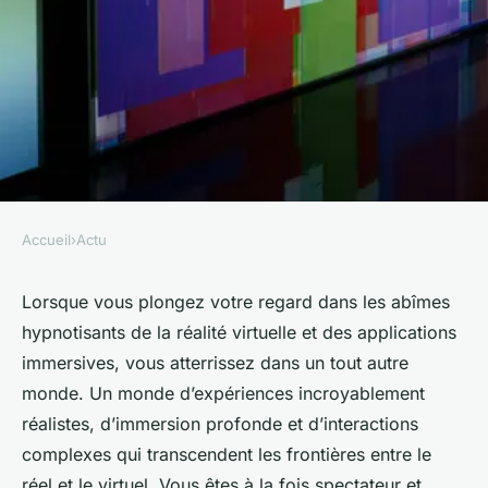
Accueil
›
Actu
ACTU
les avancées dans le domaine
Lorsque vous plongez votre regard dans les abîmes
hypnotisants de la réalité virtuelle et des applications
de la réalité virtuelle et des
immersives, vous atterrissez dans un tout autre
applications immersives
monde. Un monde d’expériences incroyablement
réalistes, d’immersion profonde et d’interactions
admin
•
11 novembre 2023
•
6 min de lecture
complexes qui transcendent les frontières entre le
réel et le virtuel. Vous êtes à la fois spectateur et