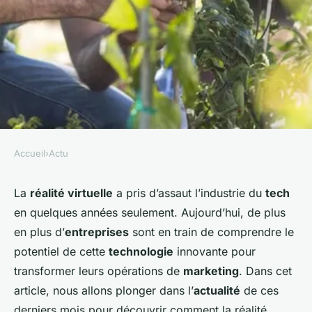
Accueil
›
Actu
ACTU
les actualités sur les dernières
La
réalité virtuelle
a pris d’assaut l’industrie du
tech
en quelques années seulement. Aujourd’hui, de plus
tendances en matière de
en plus d’
entreprises
sont en train de comprendre le
réalité virtuelle sociale
potentiel de cette
technologie
innovante pour
transformer leurs opérations de
marketing
. Dans cet
admin
•
12 novembre 2023
•
6 min de lecture
article, nous allons plonger dans l’
actualité
de ces
derniers mois pour découvrir comment la réalité