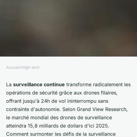
Accueil
›
High tech
HIGH TECH
Drones tethered : une
La
surveillance continue
transforme radicalement les
opérations de sécurité grâce aux drones filaires,
surveillance prolongée à votre
offrant jusqu'à 24h de vol ininterrompu sans
service
contrainte d'autonomie. Selon Grand View Research,
le marché mondial des drones de surveillance
admin
•
18 novembre 2025
•
8 min de lecture
atteindra 15,8 milliards de dollars d'ici 2025.
Comment surmonter les défis de la surveillance