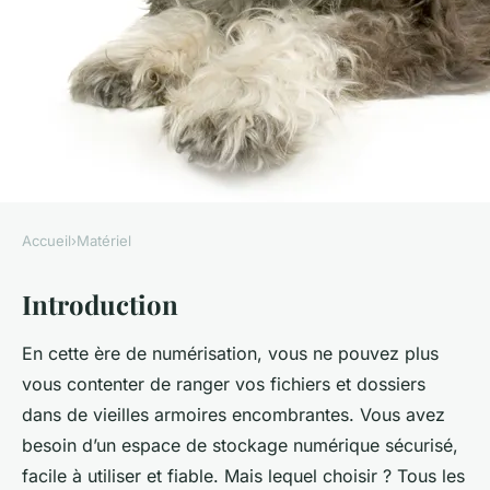
Accueil
›
Matériel
MATÉRIEL
Introduction
Quel modèle de NAS QNAP
convient le mieux pour une
En cette ère de numérisation, vous ne pouvez plus
utilisation domestique et le
vous contenter de ranger vos fichiers et dossiers
streaming multimédia ?
dans de vieilles armoires encombrantes. Vous avez
besoin d’un espace de stockage numérique sécurisé,
admin
•
12 février 2024
•
6 min de lecture
facile à utiliser et fiable. Mais lequel choisir ? Tous les